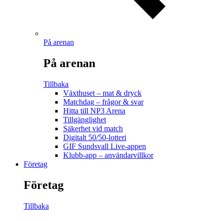
På arenan
På arenan
Tillbaka
Växthuset – mat & dryck
Matchdag – frågor & svar
Hitta till NP3 Arena
Tillgänglighet
Säkerhet vid match
Digitalt 50/50-lotteri
GIF Sundsvall Live-appen
Klubb-app – användarvillkor
Företag
Företag
Tillbaka