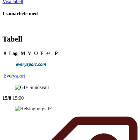
Visa tabell
I samarbete med
Tabell
#
Lag
M
V
O
F
+/-
P
Everysport
15/8
15:00