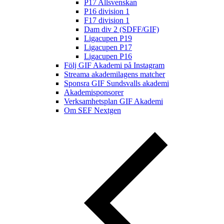
P17 Allsvenskan
P16 division 1
F17 division 1
Dam div 2 (SDFF/GIF)
Ligacupen P19
Ligacupen P17
Ligacupen P16
Följ GIF Akademi på Instagram
Streama akademilagens matcher
Sponsra GIF Sundsvalls akademi
Akademisponsorer
Verksamhetsplan GIF Akademi
Om SEF Nextgen