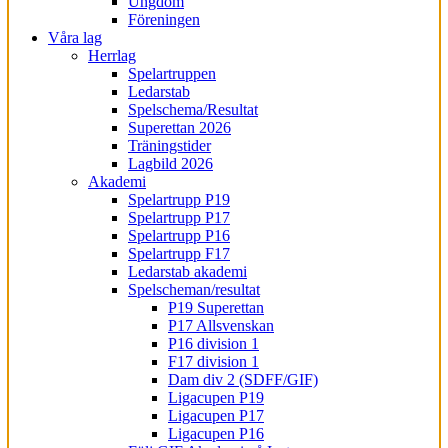
Ungdom
Föreningen
Våra lag
Herrlag
Spelartruppen
Ledarstab
Spelschema/Resultat
Superettan 2026
Träningstider
Lagbild 2026
Akademi
Spelartrupp P19
Spelartrupp P17
Spelartrupp P16
Spelartrupp F17
Ledarstab akademi
Spelscheman/resultat
P19 Superettan
P17 Allsvenskan
P16 division 1
F17 division 1
Dam div 2 (SDFF/GIF)
Ligacupen P19
Ligacupen P17
Ligacupen P16