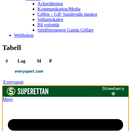
Ackreditering
Kommunikation/Media
Giffen – GIF Sundsvalls maskot
Stiftarpokalen
Bli volontär
Stödföreningen Gamla Giffare
Webbshop
Tabell
#
Lag
M
P
Everysport
Meny