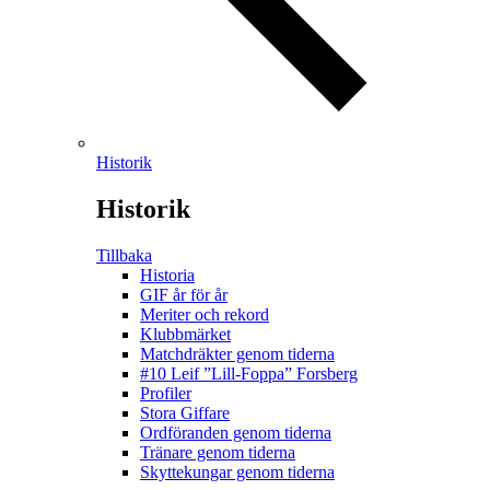
Historik
Historik
Tillbaka
Historia
GIF år för år
Meriter och rekord
Klubbmärket
Matchdräkter genom tiderna
#10 Leif ”Lill-Foppa” Forsberg
Profiler
Stora Giffare
Ordföranden genom tiderna
Tränare genom tiderna
Skyttekungar genom tiderna