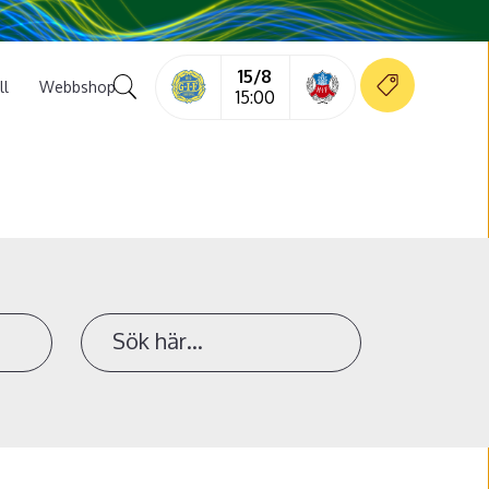
15/8
ll
Webbshop
15:00