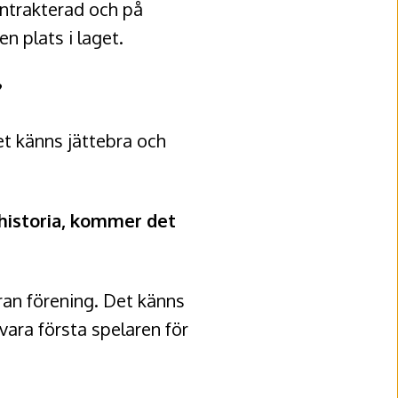
ontrakterad och på
n plats i laget.
?
et känns jättebra och
 historia, kommer det
eran förening. Det känns
 vara första spelaren för