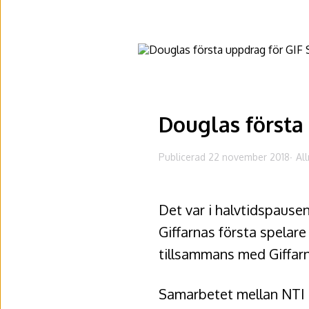
Douglas första
Publicerad 22 november 2018
Al
Det var i halvtidspaus
Giffarnas första spela
tillsammans med Giffar
Samarbetet mellan NTI o