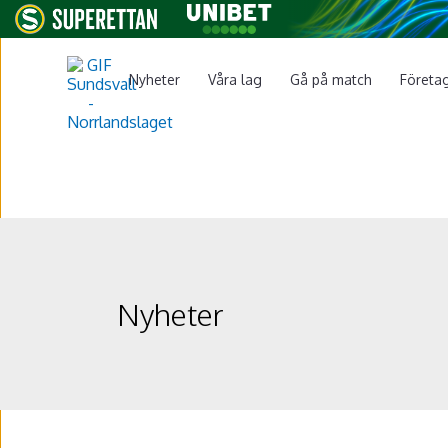
Nyheter
Våra lag
Gå på match
Företa
Nyheter