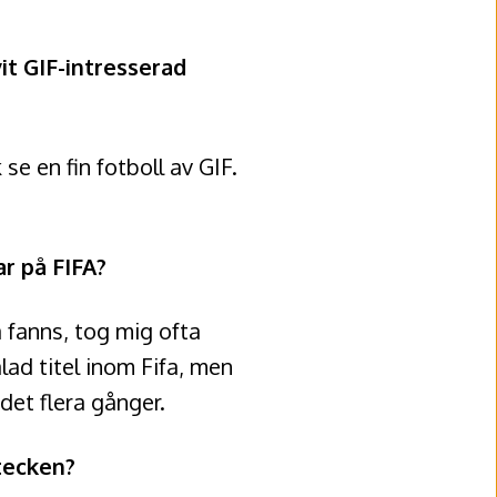
vit GIF-intresserad
 se en fin fotboll av GIF.
r på FIFA?
 fanns, tog mig ofta
lad titel inom Fifa, men
det flera gånger.
tecken?