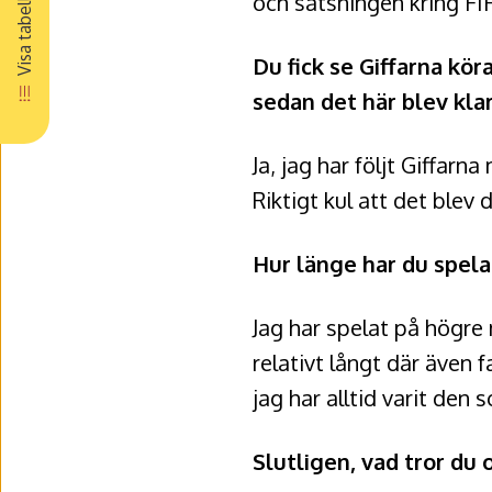
och satsningen kring FIF
Visa tabell
Du fick se Giffarna kör
sedan det här blev kla
Ja, jag har följt Giffarn
Riktigt kul att det ble
Hur länge har du spela
Jag har spelat på högre
relativt långt där även 
jag har alltid varit den
Slutligen, vad tror du