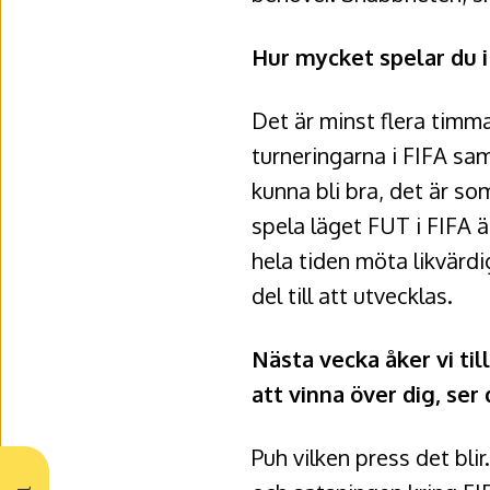
Hur mycket spelar du i 
Det är minst flera timma
turneringarna i FIFA sa
kunna bli bra, det är so
spela läget FUT i FIFA ä
hela tiden möta likvärdi
del till att utvecklas.
Nästa vecka åker vi ti
att vinna över dig, se
Puh vilken press det bli