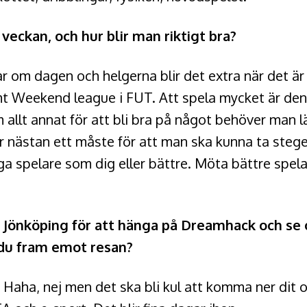
veckan, och hur blir man riktigt bra?
r om dagen och helgerna blir det extra när det är 
mt Weekend league i FUT. Att spela mycket är den 
m allt annat för att bli bra på något behöver man l
r nästan ett måste för att man ska kunna ta stege
ga spelare som dig eller bättre. Möta bättre spelar
ll Jönköping för att hänga på Dreamhack och se
r du fram emot resan?
r. Haha, nej men det ska bli kul att komma ner dit