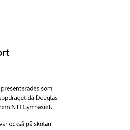
ort
g presenterades som
 uppdraget då Douglas
nern NTI Gymnasiet.
 var också på skolan