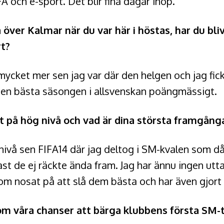
A och e-sport. Det blir fina dagar ihop.
a över Kalmar när du var här i höstas, har du bli
rt?
a mycket mer sen jag var där den helgen och jag fick
v den bästa säsongen i allsvenskan poängmässigt.
t på hög nivå och vad är dina största framgånga
 nivå sen FIFA14 där jag deltog i SM-kvalen som då
fast de ej räckte ända fram. Jag har ännu ingen utta
 som nosat på att slå dem bästa och har även gjort 
 om våra chanser att bärga klubbens första SM-