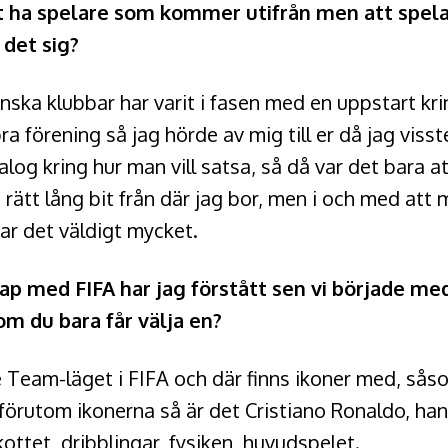
tt ha spelare som kommer utifrån men att spela 
det sig?
nska klubbar har varit i fasen med en uppstart kri
 bra förening så jag hörde av mig till er då jag viss
ialog kring hur man vill satsa, så då var det bara 
n rätt lång bit från där jag bor, men i och med att
tar det väldigt mycket.
ap med FIFA har jag förstått sen vi började med
om du bara får välja en?
e Team-läget i FIFA och där finns ikoner med, s
örutom ikonerna så är det Cristiano Ronaldo, han h
ttet, dribblingar, fysiken, huvudspelet.