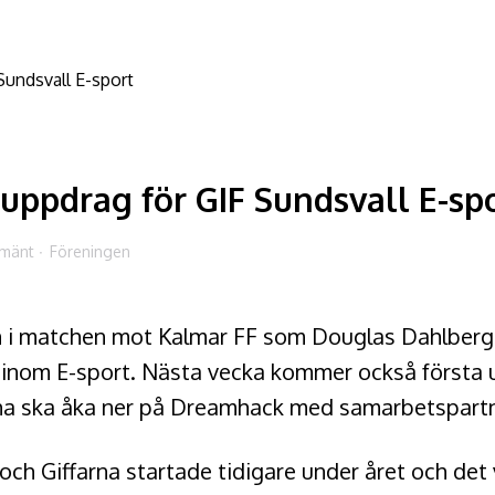
 uppdrag för GIF Sundsvall E-sp
lmänt
Föreningen
en i matchen mot Kalmar FF som Douglas Dahlber
re inom E-sport. Nästa vecka kommer också första
na ska åka ner på Dreamhack med samarbetspart
ch Giffarna startade tidigare under året och det