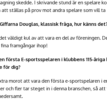
agning skedde. I skrivande stund är en spelare k
t ställas på prov mot andra spelare som vill ta e
iffarna Douglas, klassisk fråga, hur känns det
et väldigt kul av att vara en del av föreningen. D
 fina framgångar ihop!
den första E-sportsspelaren i klubbens 115-åriga
e för dig?
extra morot att vara den första e-sportspelaren i 
ler och fler tar steget in i denna branschen, så att
 hedersamt.