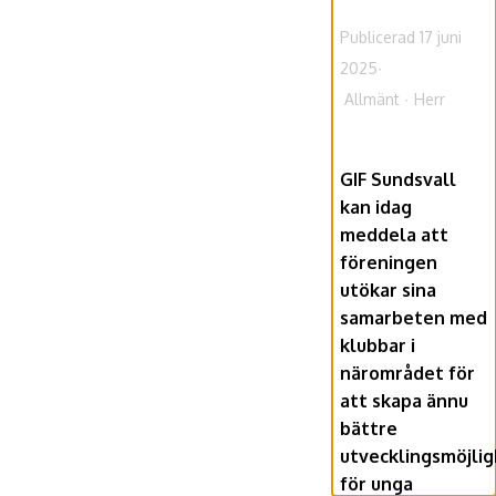
Publicerad 17 juni
2025
Allmänt
Herr
GIF Sundsvall
kan idag
meddela att
föreningen
utökar sina
samarbeten med
klubbar i
närområdet för
att skapa ännu
bättre
utvecklingsmöjli
för unga