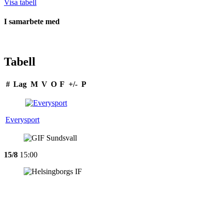
Visa tabell
I samarbete med
Tabell
#
Lag
M
V
O
F
+/-
P
Everysport
15/8
15:00