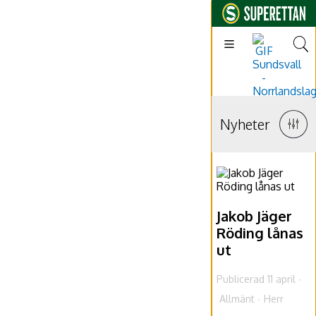
Nyheter
Jakob Jäger
Röding lånas
ut
Publicerad 11 april
Allmänt
Herr