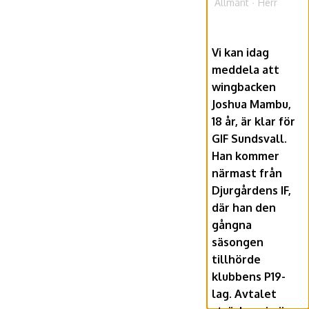
Allmänt
Herr
Vi kan idag
meddela att
wingbacken
Joshua Mambu,
18 år, är klar för
GIF Sundsvall.
Han kommer
närmast från
Djurgårdens IF,
där han den
gångna
säsongen
tillhörde
klubbens P19-
lag. Avtalet