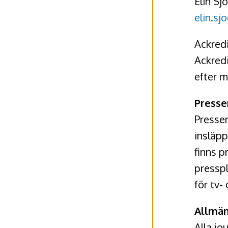
Elin S
elin.s
Ackred
Ackredi
efter m
Presse
Pressen
insläpp
finns p
presspl
för tv-
Allmän
Alla jo