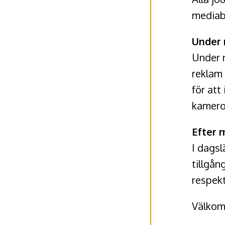
mediabr
Under
Under m
reklam 
för att
kamero
Efter 
I dags
tillgån
respekt
Välkomn