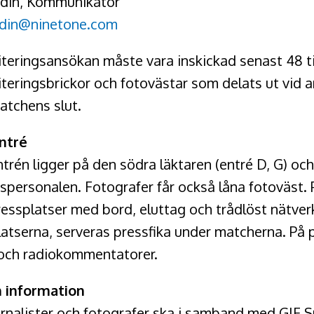
jödin, Kommunikatör
jodin@ninetone.com
iteringsansökan måste vara inskickad senast 48 
teringsbrickor och fotovästar som delats ut vid a
atchens slut.
ntré
trén ligger på den södra läktaren (entré D, G) oc
spersonalen. Fotografer får också låna fotoväst. 
ressplatser med bord, eluttag och trådlöst nätver
atserna, serveras pressfika under matcherna. På 
 och radiokommentatorer.
 information
urnalister och fotografer ska i samband med GIF 