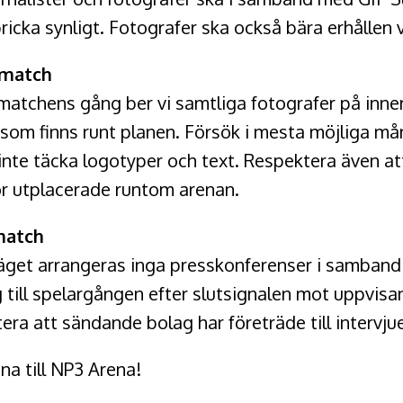
icka synligt. Fotografer ska också bära erhållen 
 match
atchens gång ber vi samtliga fotografer på innerp
som finns runt planen. Försök i mesta möjliga mån
 inte täcka logotyper och text. Respektera även a
r utplacerade runtom arenan.
match
läget arrangeras inga presskonferenser i samband
g till spelargången efter slutsignalen mot uppvis
era att sändande bolag har företräde till intervjue
a till NP3 Arena!