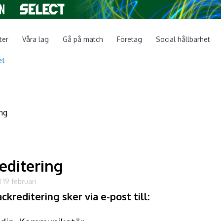
ter
Våra lag
Gå på match
Företag
Social hållbarhet
editering
 19 februari
kreditering sker via e-post till: