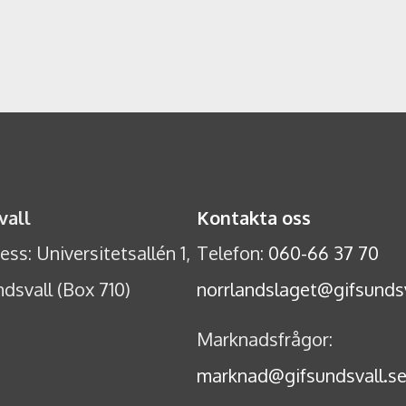
vall
Kontakta oss
ss: Universitetsallén 1,
Telefon:
060-66 37 70
dsvall (Box 710)
norrlandslaget@gifsundsv
Marknadsfrågor:
marknad@gifsundsvall.s