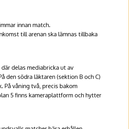
timmar innan match.
nkomst till arenan ska lämnas tillbaka
h där delas mediabricka ut av
På den södra läktaren (sektion B och C)
k. På våning två, precis bakom
plan 5 finns kameraplattform och hytter
Sundsvalls matcher bära erhållen