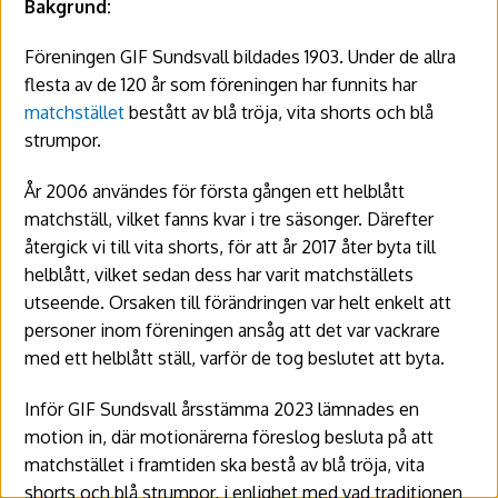
Bakgrund:
Föreningen GIF Sundsvall bildades 1903. Under de allra
flesta av de 120 år som föreningen har funnits har
matchstället
bestått av blå tröja, vita shorts och blå
strumpor.
År 2006 användes för första gången ett helblått
matchställ, vilket fanns kvar i tre säsonger. Därefter
återgick vi till vita shorts, för att år 2017 åter byta till
helblått, vilket sedan dess har varit matchställets
utseende. Orsaken till förändringen var helt enkelt att
personer inom föreningen ansåg att det var vackrare
med ett helblått ställ, varför de tog beslutet att byta.
Inför GIF Sundsvall årsstämma 2023 lämnades en
motion in, där motionärerna föreslog besluta på att
matchstället i framtiden ska bestå av blå tröja, vita
shorts och blå strumpor, i enlighet med vad traditionen