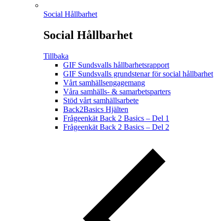
Social Hållbarhet
Social Hållbarhet
Tillbaka
GIF Sundsvalls hållbarhetsrapport
GIF Sundsvalls grundstenar för social hållbarhet
Vårt samhällsengagemang
Våra samhälls- & samarbetsparters
Stöd vårt samhällsarbete
Back2Basics Hjälten
Frågeenkät Back 2 Basics – Del 1
Frågeenkät Back 2 Basics – Del 2