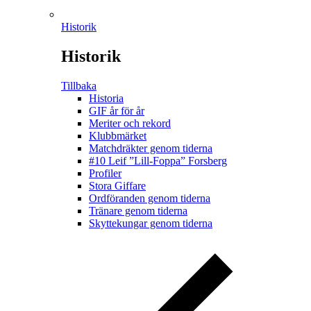
Historik
Historik
Tillbaka
Historia
GIF år för år
Meriter och rekord
Klubbmärket
Matchdräkter genom tiderna
#10 Leif ”Lill-Foppa” Forsberg
Profiler
Stora Giffare
Ordföranden genom tiderna
Tränare genom tiderna
Skyttekungar genom tiderna