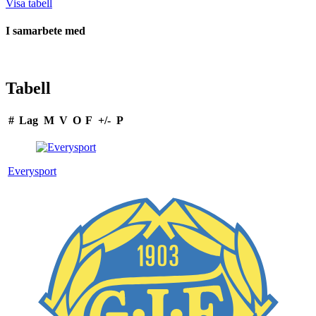
Visa tabell
I samarbete med
Tabell
#
Lag
M
V
O
F
+/-
P
Everysport