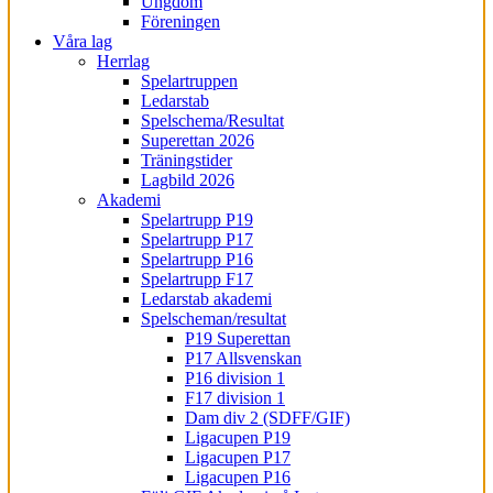
Ungdom
Föreningen
Våra lag
Herrlag
Spelartruppen
Ledarstab
Spelschema/Resultat
Superettan 2026
Träningstider
Lagbild 2026
Akademi
Spelartrupp P19
Spelartrupp P17
Spelartrupp P16
Spelartrupp F17
Ledarstab akademi
Spelscheman/resultat
P19 Superettan
P17 Allsvenskan
P16 division 1
F17 division 1
Dam div 2 (SDFF/GIF)
Ligacupen P19
Ligacupen P17
Ligacupen P16