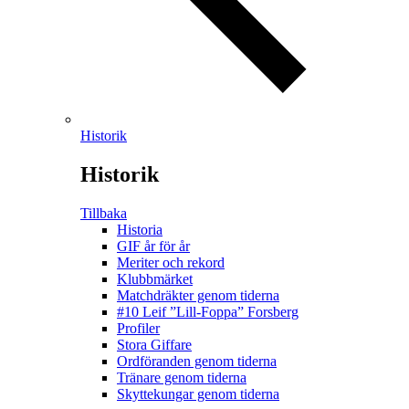
Historik
Historik
Tillbaka
Historia
GIF år för år
Meriter och rekord
Klubbmärket
Matchdräkter genom tiderna
#10 Leif ”Lill-Foppa” Forsberg
Profiler
Stora Giffare
Ordföranden genom tiderna
Tränare genom tiderna
Skyttekungar genom tiderna