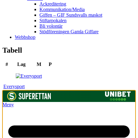
Ackreditering
Kommunikation/Media
Giffen – GIF Sundsvalls maskot
Stiftarpokalen
Bli volontär
Stödföreningen Gamla Giffare
Webbshop
Tabell
#
Lag
M
P
Everysport
Meny