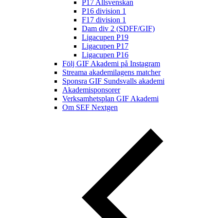
P17 Allsvenskan
P16 division 1
F17 division 1
Dam div 2 (SDFF/GIF)
Ligacupen P19
Ligacupen P17
Ligacupen P16
Följ GIF Akademi på Instagram
Streama akademilagens matcher
Sponsra GIF Sundsvalls akademi
Akademisponsorer
Verksamhetsplan GIF Akademi
Om SEF Nextgen