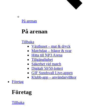
På arenan
På arenan
Tillbaka
Växthuset – mat & dryck
Matchdag – frågor & svar
Hitta till NP3 Arena
Tillgänglighet
Säkerhet vid match
Digitalt 50/50-lotteri
GIF Sundsvall Live-appen
Klubb-app – användarvillkor
Företag
Företag
Tillbaka