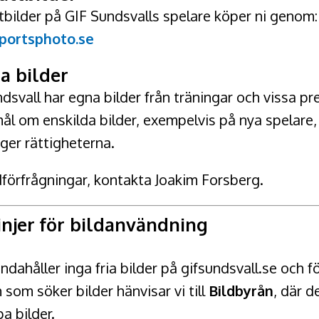
tbilder på GIF Sundsvalls spelare köper ni genom:
portsphoto.se
a bilder
dsvall har egna bilder från träningar och vissa pr
l om enskilda bilder, exempelvis på nya spelare, 
äger rättigheterna.
dförfrågningar, kontakta Joakim Forsberg.
injer för bildanvändning
handahåller inga fria bilder på gifsundsvall.se och fö
 som söker bilder hänvisar vi till
Bildbyrån
, där d
a bilder.