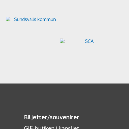
Biljetter
/
souvenirer
GIF-butiken i kansliet