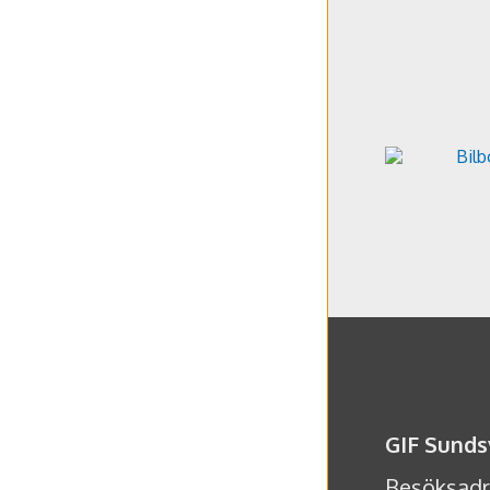
GIF Sunds
Besöksadre