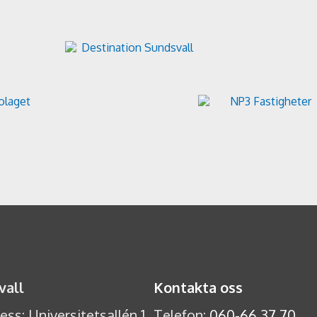
vall
Kontakta oss
ss: Universitetsallén 1,
Telefon:
060-66 37 70