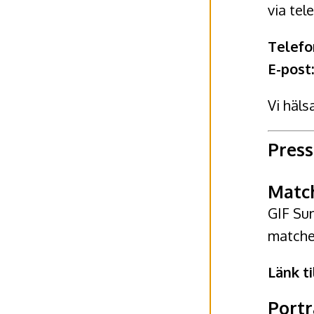
via tel
Telefo
E-post
Vi häls
Press
Matc
GIF Su
matcher
Länk ti
Portr