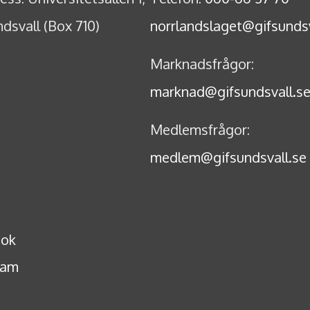
dsvall (Box 710)
norrlandslaget@gifsundsv
Marknadsfrågor:
marknad@gifsundsvall.s
Medlemsfrågor:
medlem@gifsundsvall.se
ook
ram