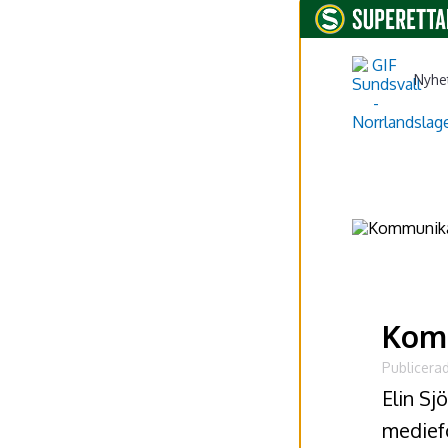
Nyhe
Kom
Publicerad
Elin Sj
mediefö