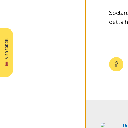
Spelare
detta h
Visa tabell