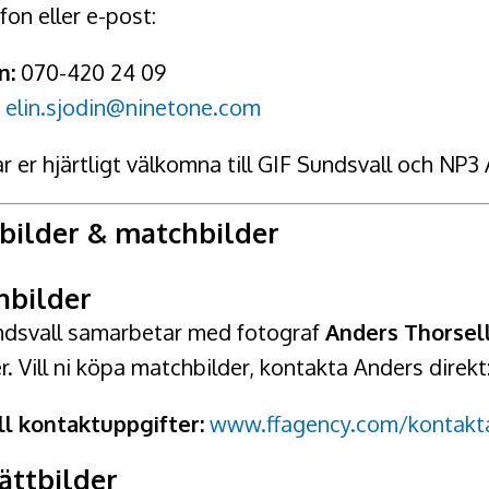
efon eller e-post:
n:
070-420 24 09
:
elin.sjodin@ninetone.com
ar er hjärtligt välkomna till GIF Sundsvall och NP3
bilder & matchbilder
hbilder
ndsvall samarbetar med fotograf
Anders Thorsel
. Vill ni köpa matchbilder, kontakta Anders direkt
ll kontaktuppgifter:
www.ffagency.com/kontakt
ättbilder