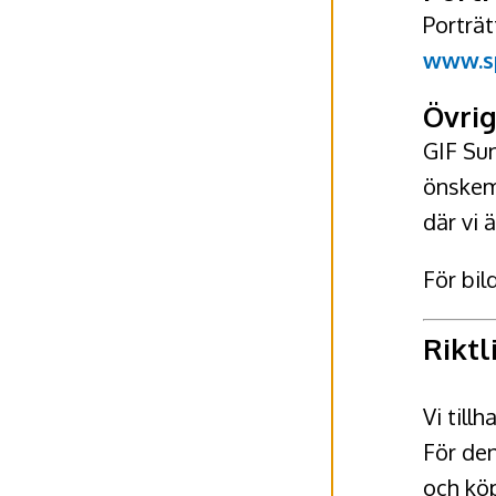
Porträt
www.s
Övrig
GIF Sun
önskemå
där vi 
För bil
Riktl
Vi till
För den
och köp