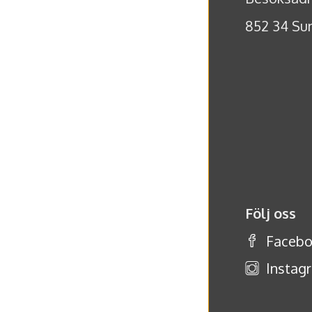
852 34 Sun
Följ oss
Faceb
Instag