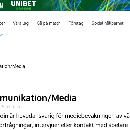
ter
Våra lag
Gå på match
Företag
Social hållbarhet
munikation/Media
 5 februari
ödin är huvudansvarig för mediebevakningen av vår
rfrågningar, intervjuer eller kontakt med spelare 