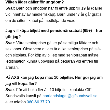
Vilken ålder gäller för ungdom?
Svar:
Barn och ungdom har fri entré upp till 19 år (gäller
vid innehav av medlemskap).
Barn under 7 år går gratis
om de sitter i knäet på medföljande vuxen.
Jag vill köpa biljett med pensionärsrabatt (65+) – hur
gör jag?
Svar:
Våra seniorpriser gäller på samtliga läktare och
sektioner. O
bservera att det är olika seniorpriser på stå-
och sittplats. För köp av biljett med seniorrabatt måste
legitimation kunna uppvisas på begäran vid entrén till
arenan.
På AXS kan jag köpa max 10 biljetter. Hur gör jag om
jag vill köpa fler?
Svar:
För att boka fler än 10 biljetter, kontakta GIF
Sundsvalls kansli på
norrlandslaget@gifsundsvall.se
eller telefon
060-66 37 70