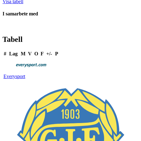
Visa tabell
I samarbete med
Tabell
#
Lag
M
V
O
F
+/-
P
Everysport