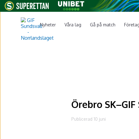
Nyheter
Våra lag
Gå på match
Företa
Örebro SK–GIF 
Publicerad 10 juni