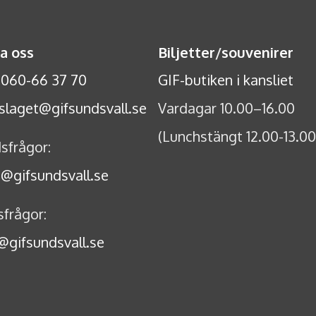
a oss
Biljetter
/
souvenirer
:
060-66 37 70
GIF-butiken i kansliet
slaget@gifsundsvall.se
Vardagar 10.00–16.00
(Lunchstängt 12.00-13.00
sfrågor:
@gifsundsvall.se
frågor:
gifsundsvall.se