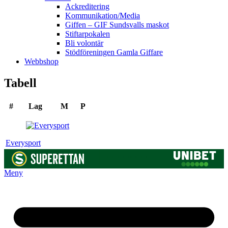
Ackreditering
Kommunikation/Media
Giffen – GIF Sundsvalls maskot
Stiftarpokalen
Bli volontär
Stödföreningen Gamla Giffare
Webbshop
Tabell
#
Lag
M
P
Everysport
Meny