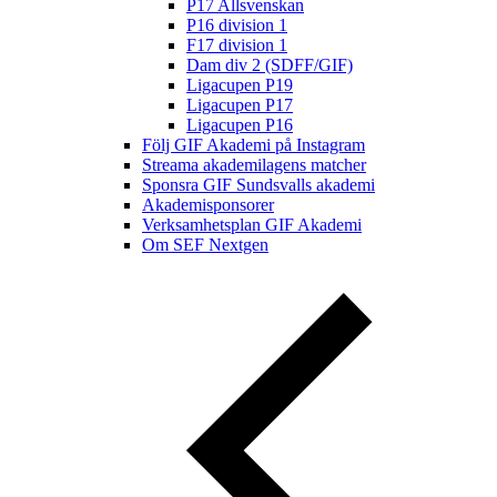
P17 Allsvenskan
P16 division 1
F17 division 1
Dam div 2 (SDFF/GIF)
Ligacupen P19
Ligacupen P17
Ligacupen P16
Följ GIF Akademi på Instagram
Streama akademilagens matcher
Sponsra GIF Sundsvalls akademi
Akademisponsorer
Verksamhetsplan GIF Akademi
Om SEF Nextgen