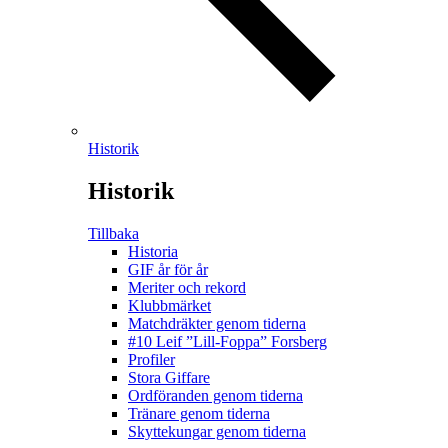
Historik
Historik
Tillbaka
Historia
GIF år för år
Meriter och rekord
Klubbmärket
Matchdräkter genom tiderna
#10 Leif ”Lill-Foppa” Forsberg
Profiler
Stora Giffare
Ordföranden genom tiderna
Tränare genom tiderna
Skyttekungar genom tiderna