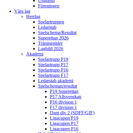
Ungdom
Föreningen
Våra lag
Herrlag
Spelartruppen
Ledarstab
Spelschema/Resultat
Superettan 2026
Träningstider
Lagbild 2026
Akademi
Spelartrupp P19
Spelartrupp P17
Spelartrupp P16
Spelartrupp F17
Ledarstab akademi
Spelscheman/resultat
P19 Superettan
P17 Allsvenskan
P16 division 1
F17 division 1
Dam div 2 (SDFF/GIF)
Ligacupen P19
Ligacupen P17
Ligacupen P16