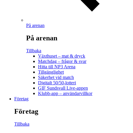
På arenan
På arenan
Tillbaka
Växthuset – mat & dryck
Matchdag – frågor & svar
Hitta till NP3 Arena
Tillgänglighet
Säkerhet vid match
Digitalt 50/50-lotteri
GIF Sundsvall Live-appen
Klubb-app – användarvillkor
Företag
Företag
Tillbaka