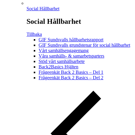
Social Hållbarhet
Social Hållbarhet
Tillbaka
GIF Sundsvalls hållbarhetsrapport
GIF Sundsvalls grundstenar för social hållbarhet
Vårt samhällsengagemang
Våra samhälls- & samarbetsparters
Stöd vårt samhällsarbete
Back2Basics Hjälten
Frågeenkät Back 2 Basics – Del 1
Frågeenkät Back 2 Basics – Del 2