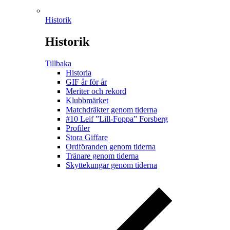
Historik
Historik
Tillbaka
Historia
GIF år för år
Meriter och rekord
Klubbmärket
Matchdräkter genom tiderna
#10 Leif ”Lill-Foppa” Forsberg
Profiler
Stora Giffare
Ordföranden genom tiderna
Tränare genom tiderna
Skyttekungar genom tiderna