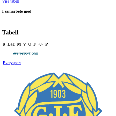
Visa tabell
I samarbete med
Tabell
#
Lag
M
V
O
F
+/-
P
Everysport