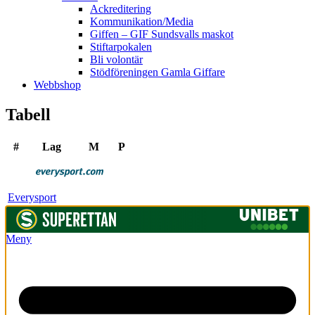
Ackreditering
Kommunikation/Media
Giffen – GIF Sundsvalls maskot
Stiftarpokalen
Bli volontär
Stödföreningen Gamla Giffare
Webbshop
Tabell
#
Lag
M
P
Everysport
Meny