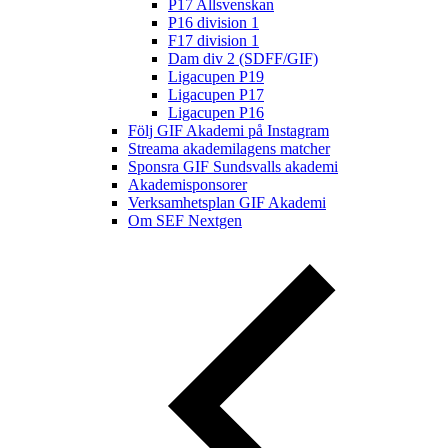
P17 Allsvenskan
P16 division 1
F17 division 1
Dam div 2 (SDFF/GIF)
Ligacupen P19
Ligacupen P17
Ligacupen P16
Följ GIF Akademi på Instagram
Streama akademilagens matcher
Sponsra GIF Sundsvalls akademi
Akademisponsorer
Verksamhetsplan GIF Akademi
Om SEF Nextgen