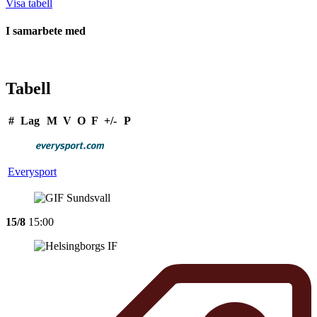
Visa tabell
I samarbete med
Tabell
#
Lag
M
V
O
F
+/-
P
Everysport
15/8
15:00