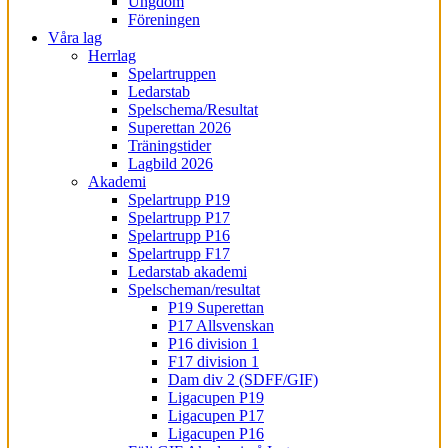
Ungdom
Föreningen
Våra lag
Herrlag
Spelartruppen
Ledarstab
Spelschema/Resultat
Superettan 2026
Träningstider
Lagbild 2026
Akademi
Spelartrupp P19
Spelartrupp P17
Spelartrupp P16
Spelartrupp F17
Ledarstab akademi
Spelscheman/resultat
P19 Superettan
P17 Allsvenskan
P16 division 1
F17 division 1
Dam div 2 (SDFF/GIF)
Ligacupen P19
Ligacupen P17
Ligacupen P16