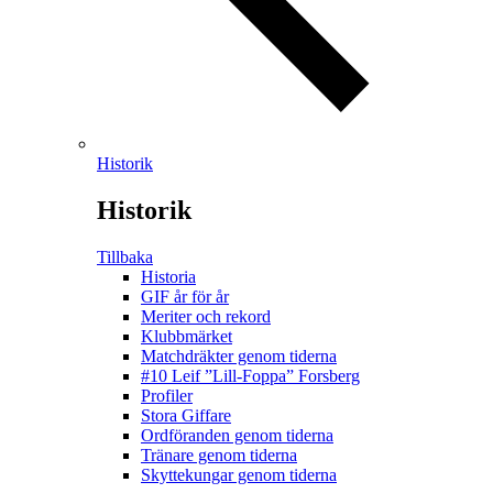
Historik
Historik
Tillbaka
Historia
GIF år för år
Meriter och rekord
Klubbmärket
Matchdräkter genom tiderna
#10 Leif ”Lill-Foppa” Forsberg
Profiler
Stora Giffare
Ordföranden genom tiderna
Tränare genom tiderna
Skyttekungar genom tiderna