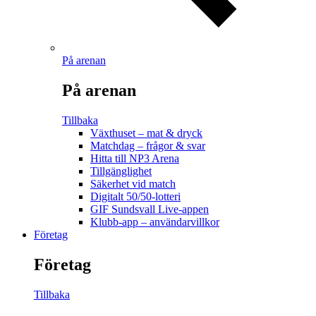
På arenan
På arenan
Tillbaka
Växthuset – mat & dryck
Matchdag – frågor & svar
Hitta till NP3 Arena
Tillgänglighet
Säkerhet vid match
Digitalt 50/50-lotteri
GIF Sundsvall Live-appen
Klubb-app – användarvillkor
Företag
Företag
Tillbaka