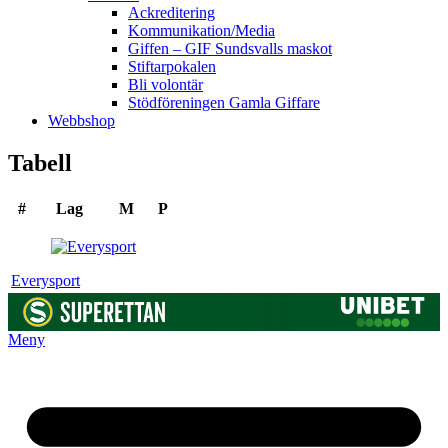
Ackreditering
Kommunikation/Media
Giffen – GIF Sundsvalls maskot
Stiftarpokalen
Bli volontär
Stödföreningen Gamla Giffare
Webbshop
Tabell
#
Lag
M
P
Everysport
Meny