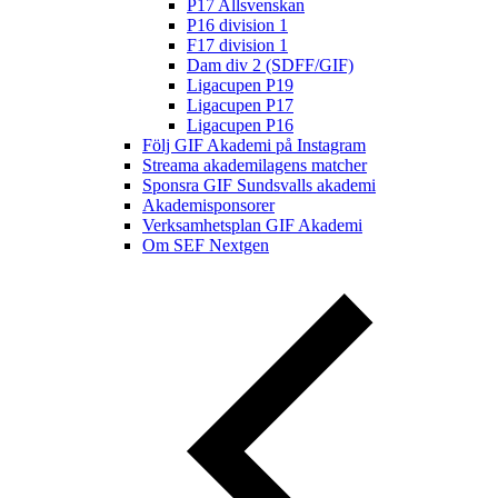
P17 Allsvenskan
P16 division 1
F17 division 1
Dam div 2 (SDFF/GIF)
Ligacupen P19
Ligacupen P17
Ligacupen P16
Följ GIF Akademi på Instagram
Streama akademilagens matcher
Sponsra GIF Sundsvalls akademi
Akademisponsorer
Verksamhetsplan GIF Akademi
Om SEF Nextgen