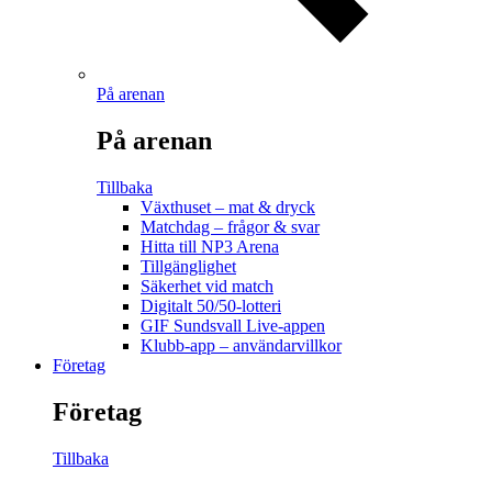
På arenan
På arenan
Tillbaka
Växthuset – mat & dryck
Matchdag – frågor & svar
Hitta till NP3 Arena
Tillgänglighet
Säkerhet vid match
Digitalt 50/50-lotteri
GIF Sundsvall Live-appen
Klubb-app – användarvillkor
Företag
Företag
Tillbaka