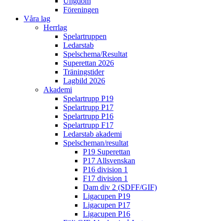
Ungdom
Föreningen
Våra lag
Herrlag
Spelartruppen
Ledarstab
Spelschema/Resultat
Superettan 2026
Träningstider
Lagbild 2026
Akademi
Spelartrupp P19
Spelartrupp P17
Spelartrupp P16
Spelartrupp F17
Ledarstab akademi
Spelscheman/resultat
P19 Superettan
P17 Allsvenskan
P16 division 1
F17 division 1
Dam div 2 (SDFF/GIF)
Ligacupen P19
Ligacupen P17
Ligacupen P16