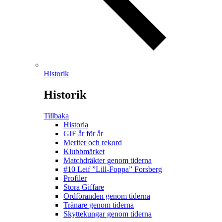
Historik
Historik
Tillbaka
Historia
GIF år för år
Meriter och rekord
Klubbmärket
Matchdräkter genom tiderna
#10 Leif ”Lill-Foppa” Forsberg
Profiler
Stora Giffare
Ordföranden genom tiderna
Tränare genom tiderna
Skyttekungar genom tiderna