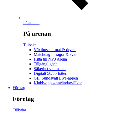
På arenan
På arenan
Tillbaka
Växthuset – mat & dryck
Matchdag – frågor & svar
Hitta till NP3 Arena
Tillgänglighet
Säkerhet vid match
Digitalt 50/50-lotteri
GIF Sundsvall Live-appen
Klubb-app – användarvillkor
Företag
Företag
Tillbaka