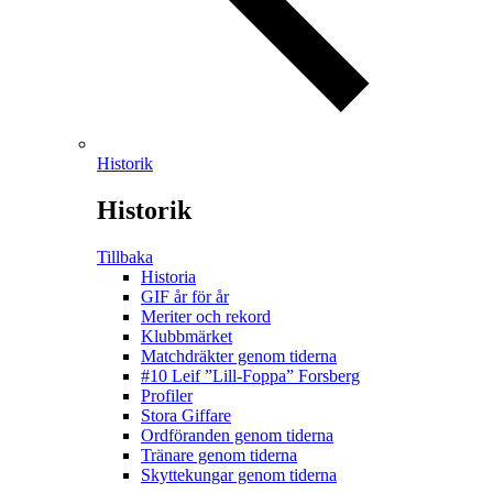
Historik
Historik
Tillbaka
Historia
GIF år för år
Meriter och rekord
Klubbmärket
Matchdräkter genom tiderna
#10 Leif ”Lill-Foppa” Forsberg
Profiler
Stora Giffare
Ordföranden genom tiderna
Tränare genom tiderna
Skyttekungar genom tiderna