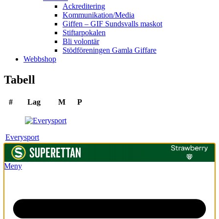
Ackreditering
Kommunikation/Media
Giffen – GIF Sundsvalls maskot
Stiftarpokalen
Bli volontär
Stödföreningen Gamla Giffare
Webbshop
Tabell
#
Lag
M
P
Everysport
Meny