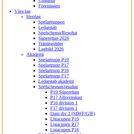
Ungdom
Föreningen
Våra lag
Herrlag
Spelartruppen
Ledarstab
Spelschema/Resultat
Superettan 2026
Träningstider
Lagbild 2026
Akademi
Spelartrupp P19
Spelartrupp P17
Spelartrupp P16
Spelartrupp F17
Ledarstab akademi
Spelscheman/resultat
P19 Superettan
P17 Allsvenskan
P16 division 1
F17 division 1
Dam div 2 (SDFF/GIF)
Ligacupen P19
Ligacupen P17
Ligacupen P16