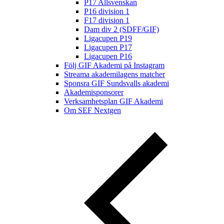
P17 Allsvenskan
P16 division 1
F17 division 1
Dam div 2 (SDFF/GIF)
Ligacupen P19
Ligacupen P17
Ligacupen P16
Följ GIF Akademi på Instagram
Streama akademilagens matcher
Sponsra GIF Sundsvalls akademi
Akademisponsorer
Verksamhetsplan GIF Akademi
Om SEF Nextgen