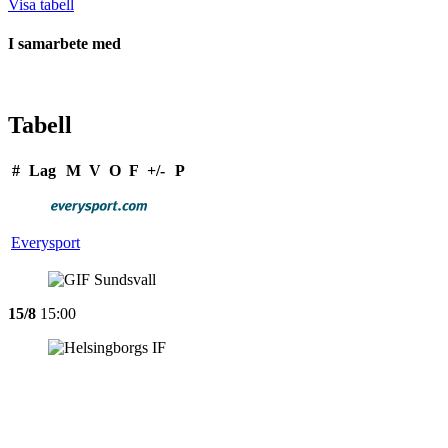
Visa tabell
I samarbete med
Tabell
#
Lag
M
V
O
F
+/-
P
Everysport
15/8
15:00