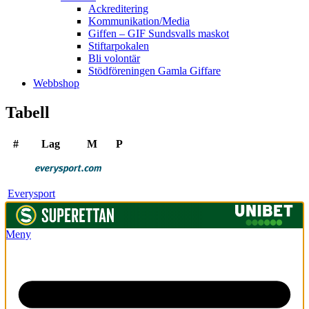
Ackreditering
Kommunikation/Media
Giffen – GIF Sundsvalls maskot
Stiftarpokalen
Bli volontär
Stödföreningen Gamla Giffare
Webbshop
Tabell
#
Lag
M
P
Everysport
Meny