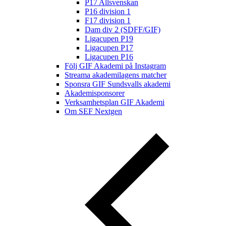
P17 Allsvenskan
P16 division 1
F17 division 1
Dam div 2 (SDFF/GIF)
Ligacupen P19
Ligacupen P17
Ligacupen P16
Följ GIF Akademi på Instagram
Streama akademilagens matcher
Sponsra GIF Sundsvalls akademi
Akademisponsorer
Verksamhetsplan GIF Akademi
Om SEF Nextgen