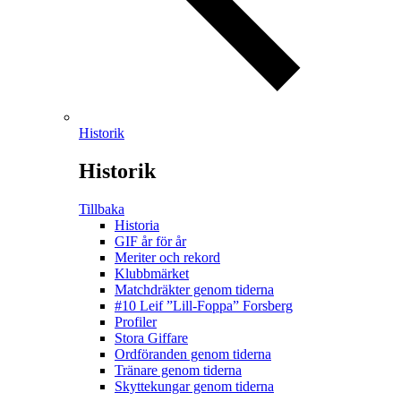
Historik
Historik
Tillbaka
Historia
GIF år för år
Meriter och rekord
Klubbmärket
Matchdräkter genom tiderna
#10 Leif ”Lill-Foppa” Forsberg
Profiler
Stora Giffare
Ordföranden genom tiderna
Tränare genom tiderna
Skyttekungar genom tiderna