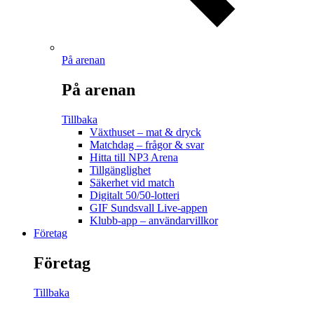
På arenan
På arenan
Tillbaka
Växthuset – mat & dryck
Matchdag – frågor & svar
Hitta till NP3 Arena
Tillgänglighet
Säkerhet vid match
Digitalt 50/50-lotteri
GIF Sundsvall Live-appen
Klubb-app – användarvillkor
Företag
Företag
Tillbaka