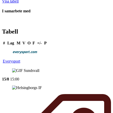
Visa tabell
I samarbete med
Tabell
#
Lag
M
V
O
F
+/-
P
Everysport
15/8
15:00