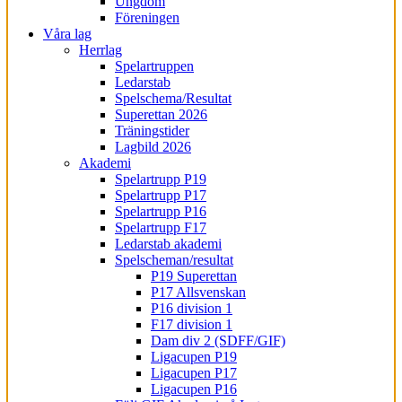
Ungdom
Föreningen
Våra lag
Herrlag
Spelartruppen
Ledarstab
Spelschema/Resultat
Superettan 2026
Träningstider
Lagbild 2026
Akademi
Spelartrupp P19
Spelartrupp P17
Spelartrupp P16
Spelartrupp F17
Ledarstab akademi
Spelscheman/resultat
P19 Superettan
P17 Allsvenskan
P16 division 1
F17 division 1
Dam div 2 (SDFF/GIF)
Ligacupen P19
Ligacupen P17
Ligacupen P16