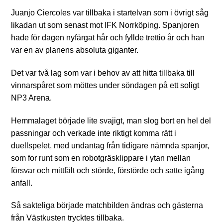
Juanjo Ciercoles var tillbaka i startelvan som i övrigt såg
likadan ut som senast mot IFK Norrköping. Spanjoren
hade för dagen nyfärgat hår och fyllde trettio år och han
var en av planens absoluta giganter.
Det var två lag som var i behov av att hitta tillbaka till
vinnarspåret som möttes under söndagen på ett soligt
NP3 Arena.
Hemmalaget började lite svajigt, man slog bort en hel del
passningar och verkade inte riktigt komma rätt i
duellspelet, med undantag från tidigare nämnda spanjor,
som for runt som en robotgräsklippare i ytan mellan
försvar och mittfält och störde, förstörde och satte igång
anfall.
Så sakteliga började matchbilden ändras och gästerna
från Västkusten trycktes tillbaka.