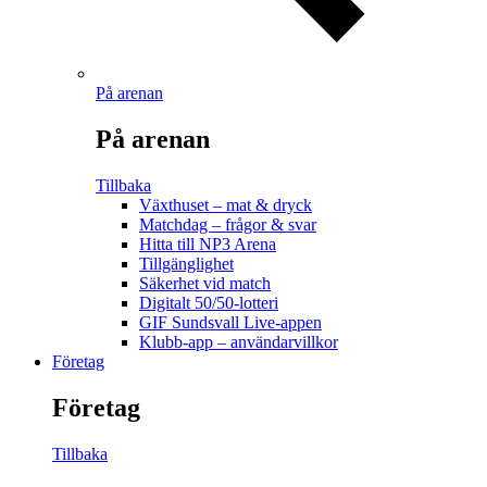
På arenan
På arenan
Tillbaka
Växthuset – mat & dryck
Matchdag – frågor & svar
Hitta till NP3 Arena
Tillgänglighet
Säkerhet vid match
Digitalt 50/50-lotteri
GIF Sundsvall Live-appen
Klubb-app – användarvillkor
Företag
Företag
Tillbaka