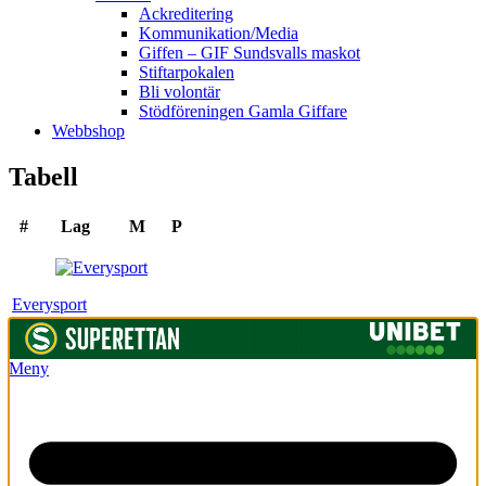
Ackreditering
Kommunikation/Media
Giffen – GIF Sundsvalls maskot
Stiftarpokalen
Bli volontär
Stödföreningen Gamla Giffare
Webbshop
Tabell
#
Lag
M
P
Everysport
Meny