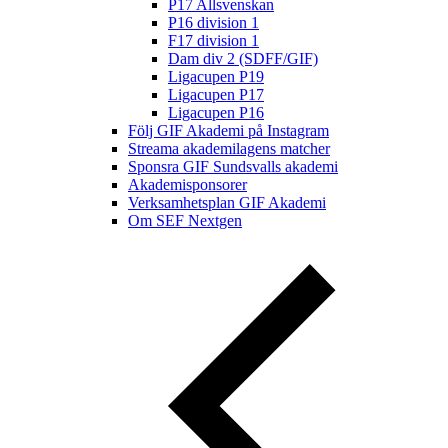
P17 Allsvenskan
P16 division 1
F17 division 1
Dam div 2 (SDFF/GIF)
Ligacupen P19
Ligacupen P17
Ligacupen P16
Följ GIF Akademi på Instagram
Streama akademilagens matcher
Sponsra GIF Sundsvalls akademi
Akademisponsorer
Verksamhetsplan GIF Akademi
Om SEF Nextgen