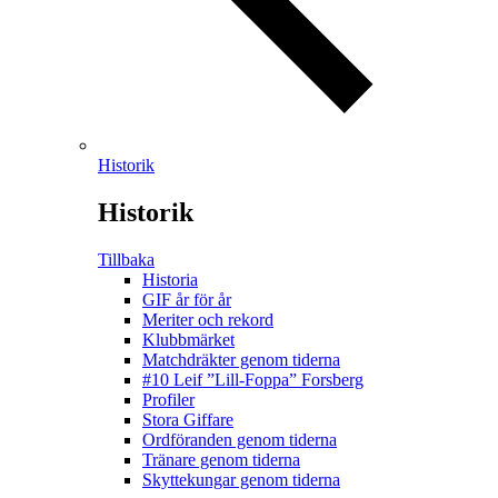
Historik
Historik
Tillbaka
Historia
GIF år för år
Meriter och rekord
Klubbmärket
Matchdräkter genom tiderna
#10 Leif ”Lill-Foppa” Forsberg
Profiler
Stora Giffare
Ordföranden genom tiderna
Tränare genom tiderna
Skyttekungar genom tiderna