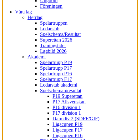
Ungdom
Föreningen
Våra lag
Herrlag
Spelartruppen
Ledarstab
Spelschema/Resultat
Superettan 2026
Träningstider
Lagbild 2026
Akademi
Spelartrupp P19
Spelartrupp P17
Spelartrupp P16
Spelartrupp F17
Ledarstab akademi
Spelscheman/resultat
P19 Superettan
P17 Allsvenskan
P16 division 1
F17 division 1
Dam div 2 (SDFF/GIF)
Ligacupen P19
Ligacupen P17
Ligacupen P16