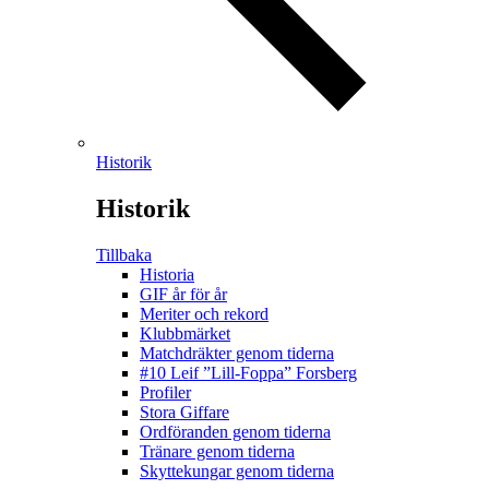
Historik
Historik
Tillbaka
Historia
GIF år för år
Meriter och rekord
Klubbmärket
Matchdräkter genom tiderna
#10 Leif ”Lill-Foppa” Forsberg
Profiler
Stora Giffare
Ordföranden genom tiderna
Tränare genom tiderna
Skyttekungar genom tiderna