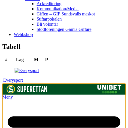
Ackreditering
Kommunikation/Media
Giffen – GIF Sundsvalls maskot
Stiftarpokalen
Bli volontär
Stödföreningen Gamla Giffare
Webbshop
Tabell
#
Lag
M
P
Everysport
Meny