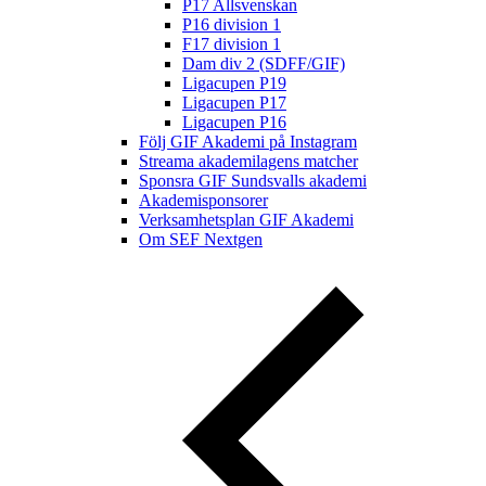
P17 Allsvenskan
P16 division 1
F17 division 1
Dam div 2 (SDFF/GIF)
Ligacupen P19
Ligacupen P17
Ligacupen P16
Följ GIF Akademi på Instagram
Streama akademilagens matcher
Sponsra GIF Sundsvalls akademi
Akademisponsorer
Verksamhetsplan GIF Akademi
Om SEF Nextgen