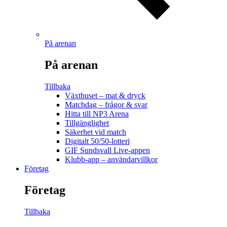
På arenan
På arenan
Tillbaka
Växthuset – mat & dryck
Matchdag – frågor & svar
Hitta till NP3 Arena
Tillgänglighet
Säkerhet vid match
Digitalt 50/50-lotteri
GIF Sundsvall Live-appen
Klubb-app – användarvillkor
Företag
Företag
Tillbaka