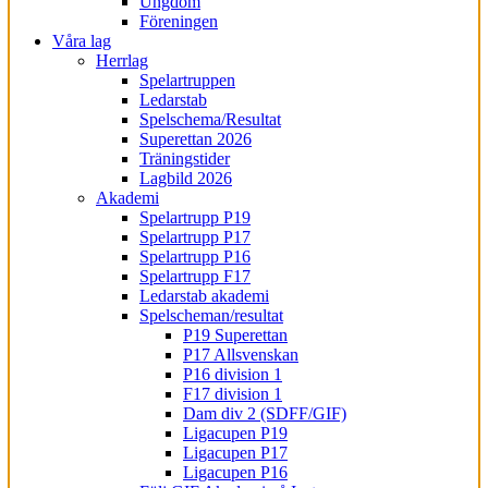
Ungdom
Föreningen
Våra lag
Herrlag
Spelartruppen
Ledarstab
Spelschema/Resultat
Superettan 2026
Träningstider
Lagbild 2026
Akademi
Spelartrupp P19
Spelartrupp P17
Spelartrupp P16
Spelartrupp F17
Ledarstab akademi
Spelscheman/resultat
P19 Superettan
P17 Allsvenskan
P16 division 1
F17 division 1
Dam div 2 (SDFF/GIF)
Ligacupen P19
Ligacupen P17
Ligacupen P16