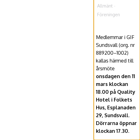
Allmänt
Föreningen
Medlemmar i GIF
Sundsvall (org. nr
889200–1002)
kallas härmed till
årsmöte
onsdagen den 11
mars klockan
18.00 på Quality
Hotel i Folkets
Hus, Esplanaden
29, Sundsvall.
Dörrarna öppnar
klockan 17.30.